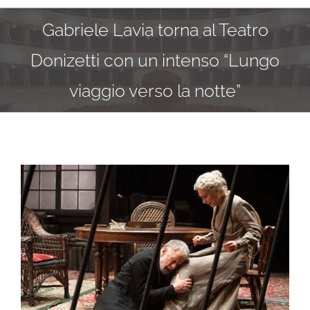
FONDAZIONE
Gabriele Lavia torna al Teatro
LUOGHI
Donizetti con un intenso “Lungo
viaggio verso la notte”
STAGIONI E FESTIVAL
PRODUZIONI E ALLESTIMENTI
LABORATORI e FORMAZIONE
Ingrandisci
immagine
INFO E BIGLIETTERIA
CENTRO STUDI
CONTATTI