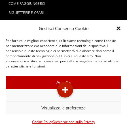
COME RAGGIUNGERCI
BIGLIETTERIE E ORARI
REGOLAMENTO
Gestisci Consenso Cookie
VISITE E TOUR
ORGANIZZA IL TUO EVENTO
Per fornire le migliori esperienze, utilizziamo tecnologie come i cookie
per memorizzare e/o accedere alle informazioni del dispositivo. Il
SOSTIENICI
consenso a queste tecnologie ci permetterà di elaborare dati come il
comportamento di navigazione o ID unici su questo sito. Non
acconsentire o ritirare il consenso può influire negativamente su alcune
caratteristiche e funzioni.
Accetta
Nega
© 2026 Fondazione Teatro Donizetti P.IVA 02896720162 / C.F.
Visualizza le preferenze
95113460166 - all right reserved. |
Amministrazione
Trasparente
Cookie Policy
Dichiarazione sulla Privacy