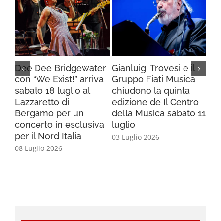
Dee Dee Bridgewater
Gianluigi Trovesi e il
L’
con “We Exist!” arriva
Gruppo Fiati Musica
tor
sabato 18 luglio al
chiudono la quinta
“Fl
Lazzaretto di
edizione de Il Centro
Te
Bergamo per un
della Musica sabato 11
29 
concerto in esclusiva
luglio
per il Nord Italia
03 Luglio 2026
08 Luglio 2026